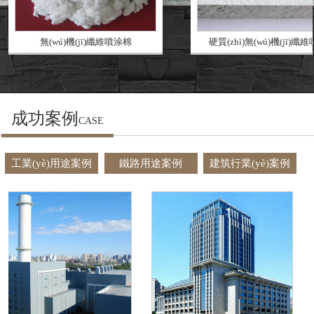
無(wú)機(jī)纖維噴涂棉
硬質(zhì)無(wú)機(jī)纖維噴
成功案例
CASE
工業(yè)用途案例
鐵路用途案例
建筑行業(yè)案例