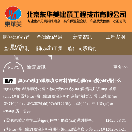
網(wǎng)站首
產(chǎn)品展
新聞資訊
工程案例
頁(yè)
示
產(chǎn)品制
關(guān)于我
聯(lián)系我們
造
們
新聞資訊
NEWS
更多>>>
無(wú)機(jī)纖維噴涂材料的核心優(yōu)勢(shì)是什么
無(wú)機(jī)纖維噴涂材料：核心優(yōu)勢(shì)解析與多領(lǐng)域應
(yīng)用前景無(wú)機(jī)纖維噴涂材料作為新型建筑防護(hù)與節(jié)
能技術(shù)，憑借其獨(dú) 特的性能優(yōu)勢(shì)，在工業(yè)廠
(chǎng)房、公共...
●
聚氨酯噴涂在施工過(guò)程中可能會(huì)遇到哪些...
[2025-03-31]
●
無(wú)機(jī)纖維噴涂材料在哪些領(lǐng)域有廣泛應(yīng)用
[2025-01-21]