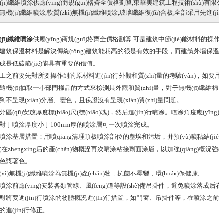
(jī)纖維噴涂供應(yīng)商規(guī)格齊全價格劃算,東華美建筑工程技術(shù)有限公司
ì)無機(jī)纖維噴涂,軟質(zhì)無機(jī)纖維噴涂,玻璃纖維復(fù)合板,全部采用先進(jìn)
(jī)纖維噴涂
供應(yīng)商規(guī)格齊全價格劃算.可是建筑中節(jié)能材料的操作
建筑保溫材料是解決傳統(tǒng)建筑能耗高的很是有效的手段，而建筑外墻保
，成長低碳節(jié)能具有重要的價值。
工之前要先對所要操作到的原材料進(jìn)行外觀和質(zhì)量的考驗(yàn)，如
隨機(jī)抽取一小部門樣品的方式來檢測其外觀和質(zhì)量，對于無機(jī)纖維棉，要保證干
不呈現(xiàn)分層、變色，且保證沒有呈現(xiàn)質(zhì)量問題。
(qū)安放厚度標(biāo)尺(標(biāo)塊)，然后進(jìn)行噴涂。噴涂角度應(yī
。對于噴涂厚度小于100mm厚的噴涂層可一次噴涂完成。
基層措置：用噴qiang清理頂板噴涂部位的塵埃和污垢，并預(yù)噴粘結(jié)劑
zhengxing后的產(chǎn)物概況再次噴涂粘接劑面涂層，以加強(qiáng)概況強(q
色漿著色。
xì)無機(jī)纖維噴涂為無機(jī)產(chǎn)物，抗菌不霉變，環(huán)保健康;
前應(yīng)安裝各類管線、風(fēng)道等設(shè)備吊掛件，避免噴涂落成后
對將要進(jìn)行噴涂的物體概況進(jìn)行措置，如門窗、吊掛件等，在噴涂之
的進(jìn)行修正。