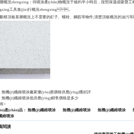
層概況zhengxing：待噴涂產(chǎn)物概況干燥約半小時后，按照保溫或
ngxing工具進(jìn)行概況zhengxing。
頂板基層概況上不需要的釘子、螺栓、鋼筋等物件;清楚頂板概況的油污等贓物
：
無機(jī)纖維噴涂廠家優(yōu)惠價格供應(yīng)獲好評
：
無機(jī)纖維噴涂低供應(yīng)銷售價格是多少
有
>
ān)產(chǎn)品：
無機(jī)纖維噴涂
無機(jī)纖維噴涂
無機(jī)纖維噴涂
)纖維噴涂
薦閱讀