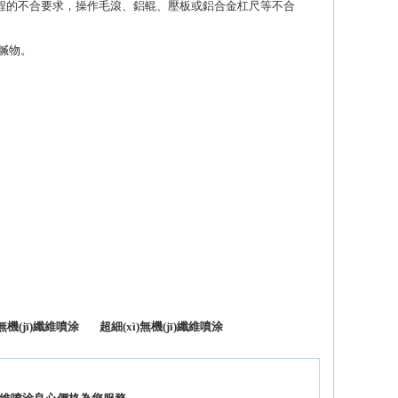
吸聲工程的不合要求，操作毛滾、鋁輥、壓板或鋁合金杠尺等不合
。
無機(jī)纖維噴涂
超細(xì)無機(jī)纖維噴涂