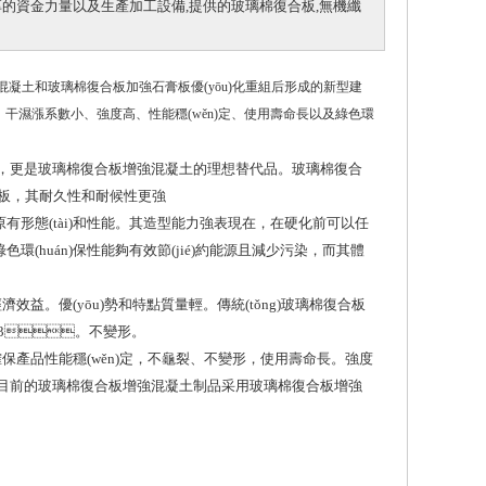
厚的資金力量以及生產加工設備,提供的玻璃棉復合板,無機纖
凝土和玻璃棉復合板加強石膏板優(yōu)化重組后形成的新型建
、干濕漲系數小、強度高、性能穩(wěn)定、使用壽命長以及綠色環
料，更是玻璃棉復合板增強混凝土的理想替代品。玻璃棉復合
膏板，其耐久性和耐候性更強
態(tài)和性能。其造型能力強表現在，在硬化前可以任
(huán)保性能夠有效節(jié)約能源且減少污染，而其體
。優(yōu)勢和特點質量輕。傳統(tǒng)玻璃棉復合板
。不變形。
穩(wěn)定，不龜裂、不變形，使用壽命長。強度
腐蝕性低。目前的玻璃棉復合板增強混凝土制品采用玻璃棉復合板增強