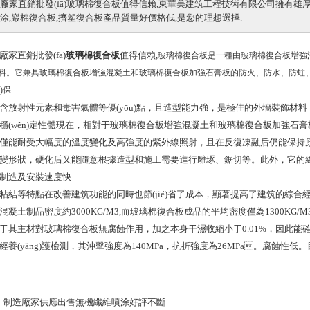
廠家直銷批發(fā)玻璃棉復合板值得信賴,東華美建筑工程技術有限公司擁有雄
涂,巖棉復合板,擠塑復合板產品質量好價格低,是您的理想選擇.
廠家直銷批發(fā)
玻璃棉復合板
值得信賴,
玻璃棉復合板是一種由玻璃棉復合板增強混
料。它兼具玻璃棉復合板增強混凝土和玻璃棉復合板加強石膏板的防火、防水、防蛀
n)保
放射性元素和毒害氣體等優(yōu)點，且造型能力強，是極佳的外墻裝飾材
穩(wěn)定性體現在，相對于玻璃棉復合板增強混凝土和玻璃棉復合板加強石
能耐受大幅度的溫度變化及高強度的紫外線照射，且在反復凍融后仍能保持原有形
變形狀，硬化后又能隨意根據造型和施工需要進行雕琢、鋸切等。此外，它的綠色環
、制造及安裝速度快
結等特點在改善建筑功能的同時也節(jié)省了成本，顯著提高了建筑的綜合經濟效益
混凝土制品密度約3000KG/M3,而玻璃棉復合板成品的平均密度僅為1300KG/M3
其主材對玻璃棉復合板無腐蝕作用，加之本身干濕收縮小于0.01%，因此能確保產品性能
。經養(yǎng)護檢測，其沖擊強度為140MPa，抗折強度為26MPa。
：
制造廠家供應出售無機纖維噴涂好評不斷