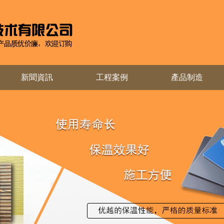
新聞資訊
工程案例
產品制造