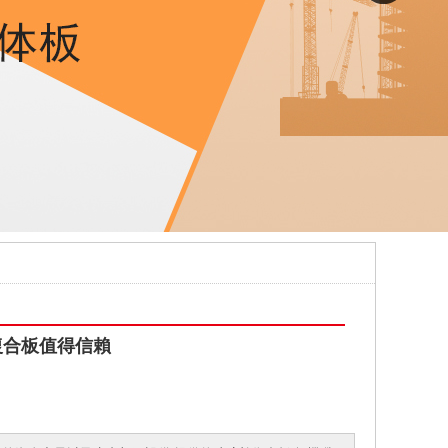
復合板值得信賴