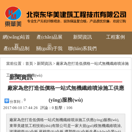
網(wǎng)站首
產(chǎn)品展
新聞資訊
工程案例
頁
示
產(chǎn)品制
關(guān)于我
聯(lián)系我們
造
們
當前位置：
首頁
>
新聞資訊
> 廠家為您打造低價格一站式無機纖維噴涂施
工供應(yīng)服務(wù)
新聞資訊
廠家為您打造低價格一站式無機纖維噴涂施工供應
(yīng)服務(wù)
0
分享到：
2017-06-10 17:44:26 評論：
0
點擊：
106
廠家為您打造低價格一站式無機纖維噴涂施工供應(yīng)服務(wù),
東華美建筑工程技術(shù)有限公司是一家大規(guī)模無機纖維噴涂,
玻璃棉復(fù)合板,巖棉復(fù)合板,擠塑復(fù)合板生產(chǎn)企業(yè),