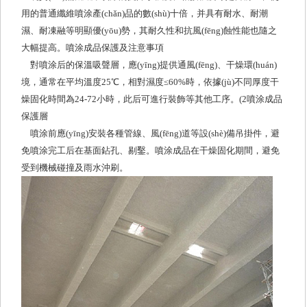
用的普通纖維噴涂產(chǎn)品的數(shù)十倍，并具有耐水、耐潮
濕、耐凍融等明顯優(yōu)勢，其耐久性和抗風(fēng)蝕性能也隨之
大幅提高。噴涂成品保護及注意事項
對噴涂后的保溫吸聲層，應(yīng)提供通風(fēng)、干燥環(huán)
境，通常在平均溫度25℃，相對濕度≤60%時，依據(jù)不同厚度干
燥固化時間為24-72小時，此后可進行裝飾等其他工序。(2噴涂成品
保護層
噴涂前應(yīng)安裝各種管線、風(fēng)道等設(shè)備吊掛件，避
免噴涂完工后在基面鉆孔、剔鑿。噴涂成品在干燥固化期間，避免
受到機械碰撞及雨水沖刷。