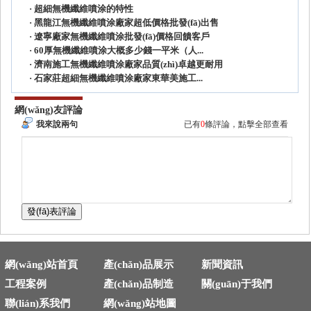
·
超細無機纖維噴涂的特性
·
黑龍江無機纖維噴涂廠家超低價格批發(fā)出售
·
遼寧廠家無機纖維噴涂批發(fā)價格回饋客戶
·
60厚無機纖維噴涂大概多少錢一平米（人...
·
濟南施工無機纖維噴涂廠家品質(zhì)卓越更耐用
·
石家莊超細無機纖維噴涂廠家東華美施工...
網(wǎng)友評論
我來說兩句
已有
0
條評論，
點擊全部查看
網(wǎng)站首頁
產(chǎn)品展示
新聞資訊
工程案例
產(chǎn)品制造
關(guān)于我們
聯(lián)系我們
網(wǎng)站地圖