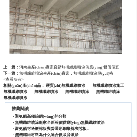
上一篇：
河南生產(chǎn)廠家直銷無機纖維噴涂供應(yīng)報價便宜
下一篇：
無機纖維噴涂生產(chǎn)廠家，無機纖維噴涂規(guī)格
<
查看所有
>
相關(guān)產(chǎn)品：
硬質(zhì)無機纖維噴涂
無機纖維噴涂施工
無機纖維噴涂
無機纖維噴涂
無機纖維噴涂
無機纖維噴涂
無機纖維噴涂
推薦閱讀
·
聚氨酯高頻篩網(wǎng)的分類
·
無機纖維噴涂廠家全新報價供應(yīng)無機纖維噴涂
·
聚氨酯封邊巖棉板與普通彩鋼巖棉夾芯板...
·
無機纖維材料為什么適合做吸音噴涂