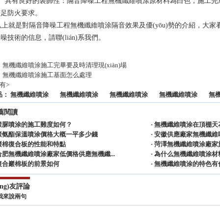
、具有良好的裝飾性：隔音降噪工程無機纖維噴涂原材料為白色，施工完成后現
足防火要求。
就是對隔音降噪工程無機纖維噴涂隔音效果及優(yōu)勢的介紹，大家
噪技術的信息，請聯(lián)系我們。
：
無機纖維噴涂施工完畢要及時清理現(xiàn)場
：
無機纖維噴涂施工基面怎么處理
有
>
品：
無機纖維噴涂
無機纖維噴涂
無機纖維噴涂
無機纖維噴涂
無
薦閱讀
聚脲噴涂的施工難度如何？
·
無機纖維噴涂在頂棚天花
聚氨酯保溫噴涂價格大概一平多少錢
·
安徽供應廠家無機纖維噴
巖棉復合板的性能和特點
·
菏澤無機纖維噴涂廠家
合肥無機纖維噴涂廠家低價格供應無機纖...
·
為什么無機纖維噴涂材料.適
復合巖棉板的前景如何
·
無機纖維噴涂的特色有
ǎng)友評論
我來說兩句