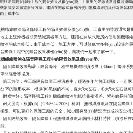
纖維噴涂隔音降噪工程的隔音效果及優(yōu)勢。工廠里的聲源通常是機器運轉
機器或安裝減震器等方法。建議在開放式廠房內使用無機纖維噴涂作為隔音材料
，由于成本低、
纖維噴涂隔音降噪工程的隔音效果及優(yōu)勢。工廠里的聲源通常
地面上緩沖機器或安裝減震器等方法。建議在開放式廠房內使用無機纖維噴
噴涂的成本較低，由于成本低、施工方便，可以降低大多數(shù)設
音降噪工程中的隔音效果和優(yōu)勢，讓我們一起來了解一下。
纖維噴涂在隔音降噪工程中的隔音效果及優(yōu)勢。
、隔音降噪效果顯著：隔音降噪工程中無機纖維噴涂層（30mm）降噪系數(shù)達
車間隔音等場所。
施工方便：在工廠隔音降噪工程過程中，經過多年的施工經驗，一組
凸S的隱形成本，根據(jù)氣候的不同，夏天3天左右，冬天5天左右
、耐候性好：隔音降噪工程無機纖維噴涂能抵抗晝夜溫差、紫外線長時間侵襲
耐火度高：根據(jù)（GB/8624-2006）檢測，無機纖維噴涂在隔音
極限。可以更好的保護工廠的安全，減少因突發(fā)情況等造成的安全
、隔音隔熱效果：隔音降噪工程無機纖維噴涂層由于材料特性，噴涂后在建
性能。