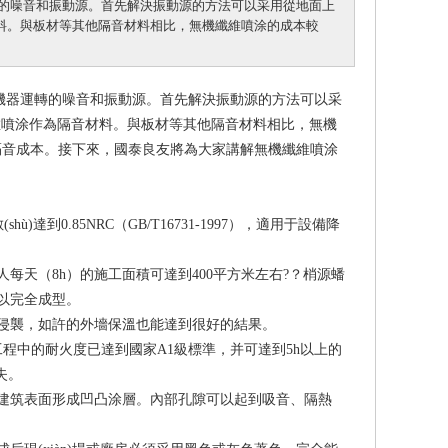
的噪音和振動源。首先解決振動源的方法可以采用從地面上
。與板材等其他隔音材料相比，無機纖維噴涂的成本較
是機器運轉的噪音和振動源。首先解決振動源的方法可以采
涂作為隔音材料。與板材等其他隔音材料相比，無機
施的隔音成本。接下來，國泰良友將為大家講解無機纖維噴涂
到0.85NRC（GB/T16731-1997），適用于設備降
兩人每天（8h）的施工面積可達到400平方米左右?？梢源蟠
就可以完全成型。
，如許的外墻保溫也能達到很好的結果。
降噪工程中的耐火度已達到國家A1級標準，并可達到5h以上的
損失。
筑表面形成凹凸涂層。內部孔隙可以起到吸音、隔熱