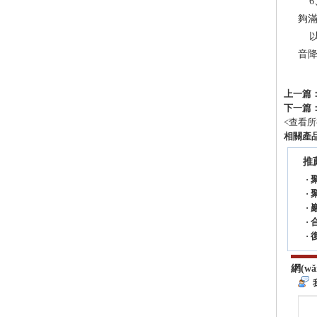
6
夠滿
以上
音降
上一篇
下一篇
<
查看所
相關產
推
·
·
·
·
·
網(w