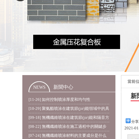
當前
新聞中心
NEWS
新
[11-26] 如何控制噴涂厚度和均勻性
[10-29] 聚氨酯噴涂在建筑節(jié)能領域中的具
體應...
[09-18] 無機纖維噴涂在建筑節(jié)能和隔音方
分享
面的...
[08-22] 無機纖維噴涂在施工過程中的關鍵步
2021-0
驟
[07-24] 無機纖維噴涂材料的主要成分是什么