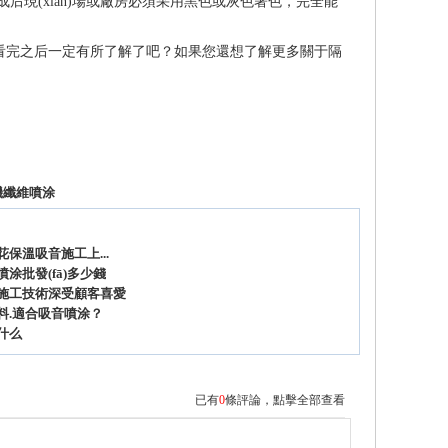
(xiàn)場或廠房必須采用黑色或灰色著色，完全能
看完之后一定有所了解了吧？如果您還想了解更多關于隔
機纖維噴涂
保溫吸音施工上...
涂批發(fā)多少錢
施工技術深受顧客喜愛
合吸音噴涂？
什么
已有
0
條評論，
點擊全部查看