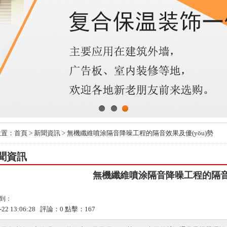
1
2
3
位置：
首頁
>
新聞資訊
> 無機纖維噴涂隔音降噪工程的隔音效果及優(yōu)勢
聞資訊
無機纖維噴涂隔音降噪工程的隔音效
到：
1-22 13:06:28 評論：
0
點擊：
167