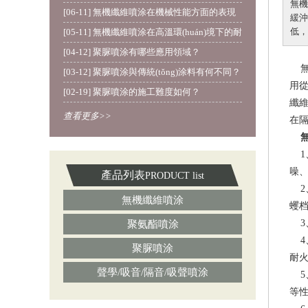
無機
[06-11] 無機纖維噴涂在機械性能方面的表現
緩沖
(xiàn)
低
[05-11] 無機纖維噴涂在高溫環(huán)境下的耐
熱性能
[04-12] 聚脲噴涂有哪些應用領域？
無機
[03-12] 聚脲噴涂與傳統(tǒng)涂料有何不同？
用從
[02-19] 聚脲噴涂的施工難度如何？
纖維
查看更多>>
在隔
無機
1
噪、
產品列表
PRODUCT list
2、
無機纖維噴涂
蠼档
3
聚氨酯噴涂
4、
聚脲噴涂
耐火
聲學/吸音/隔音/吸聲噴涂
5
等