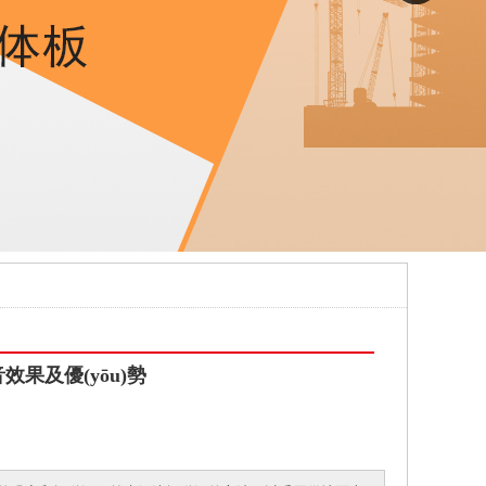
果及優(yōu)勢