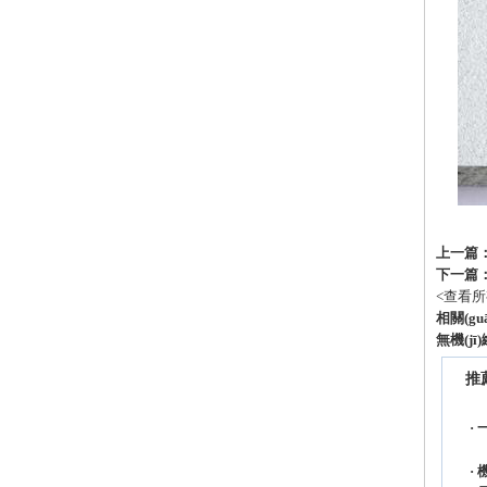
上一篇
下一篇
<
查看所
相關(gu
無機(jī
推
·
·