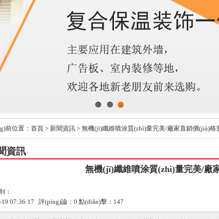
1
2
3
ng)前位置：
首頁
>
新聞資訊
> 無機(jī)纖維噴涂質(zhì)量完美/廠家直銷價(jià)
聞資訊
無機(jī)纖維噴涂質(zhì)量完美/廠
到：
9-19 07:36:17 評(píng)論：
0
點(diǎn)擊：
147