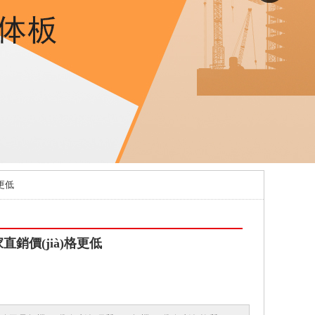
格更低
家直銷價(jià)格更低