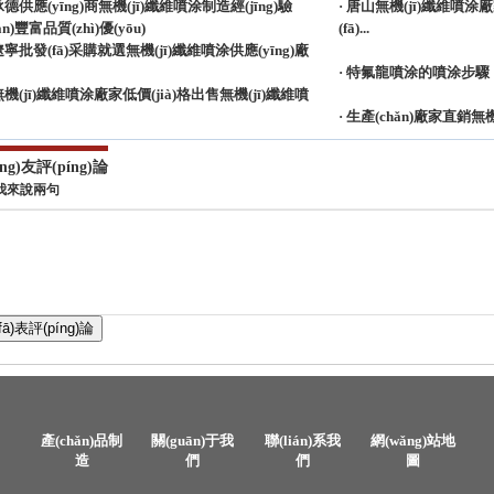
德供應(yīng)商無機(jī)纖維噴涂制造經(jīng)驗
·
唐山無機(jī)纖維噴涂廠
àn)豐富品質(zhì)優(yōu)
(fā)...
遼寧批發(fā)采購就選無機(jī)纖維噴涂供應(yīng)廠
·
特氟龍噴涂的噴涂步驟
無機(jī)纖維噴涂廠家低價(jià)格出售無機(jī)纖維噴
·
生產(chǎn)廠家直銷無機
ng)友評(píng)論
我來說兩句
產(chǎn)品制
關(guān)于我
聯(lián)系我
網(wǎng)站地
造
們
們
圖