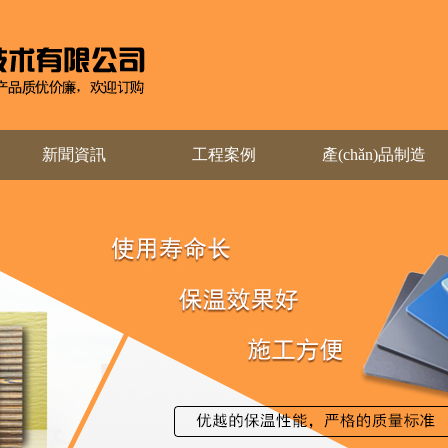
新聞資訊
工程案例
產(chǎn)品制造