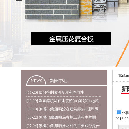
當(dā
新聞中心
NEWS
新
[11-26] 如何控制噴涂厚度和均勻性
[10-29] 聚氨酯噴涂在建筑節(jié)能領(lǐng)域
中的具體應(yīng)...
[09-18] 無機(jī)纖維噴涂在建筑節(jié)能和隔
分享
音方面的...
[08-22] 無機(jī)纖維噴涂在施工過程中的關
2016-0
(guān)鍵步驟
[07-24] 無機(jī)纖維噴涂材料的主要成分是什